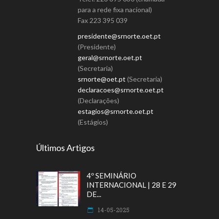
para a rede fixa nacional)
Fax 223 395 039
presidente@srnorte.oet.pt
(Presidente)
geral@srnorte.oet.pt
(Secretaria)
srnorte@oet.pt
(Secretaria)
declaracoes@srnorte.oet.pt
(Declarações)
estagios@srnorte.oet.pt
(Estágios)
Últimos Artigos
4º SEMINÁRIO
INTERNACIONAL | 28 E 29
DE...
14-05-2025