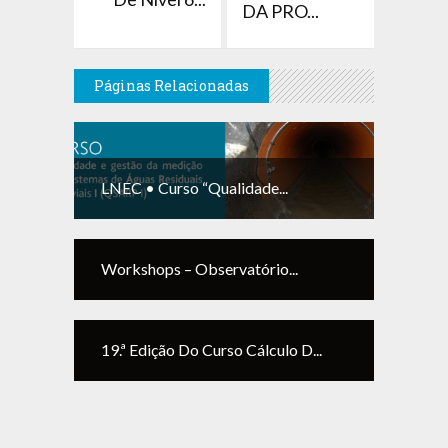
DA PRO...
Páginas Relacionadas
LNEC • Curso “Qualidade...
Workshops – Observatório...
19.ª Edição Do Curso Cálculo D...