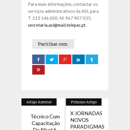
Para mais informações, contactar os
serviços administrativos da ASL para
T. 213 146 000; M. 967 907 035;
secretaria.asl@mail.telepac.pt
.
Partilhar com:
Artigo Anterior
Próximo Artigo
X JORNADAS
Técnico Com
NOVOS
Capacitação
PARADIGMAS
De Nível 6...