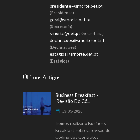
presidente@srnorte.oet.pt
(Presidente)
geral@srnorte.oet.pt
(Secretaria)
srnorte@oet.pt
(Secretaria)
declaracoes@srnorte.oet.pt
(Declarações)
estagios@srnorte.oet.pt
(Estágios)
Últimos Artigos
Business Breakfast –
Revisão Do Có...
13-05-2026
Iremos realizar o Business
Breakfast sobre a revisão do
Código dos Contratos