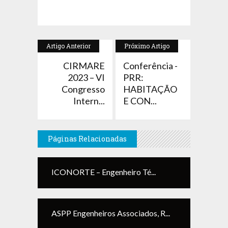
Artigo Anterior
Próximo Artigo
CIRMARE
Conferência -
2023 – VI
PRR:
Congresso
HABITAÇÃO
Intern...
E CON...
Páginas Relacionadas
ICONORTE – Engenheiro Té...
ASPP Engenheiros Associados, R...