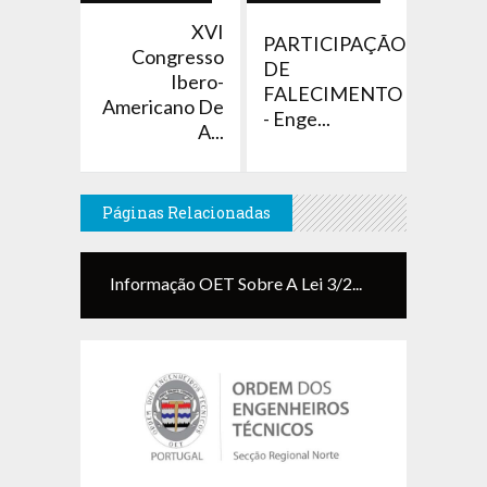
XVI
PARTICIPAÇÃO
Congresso
DE
Ibero-
FALECIMENTO
Americano De
- Enge...
A...
Páginas Relacionadas
Informação OET Sobre A Lei 3/2...